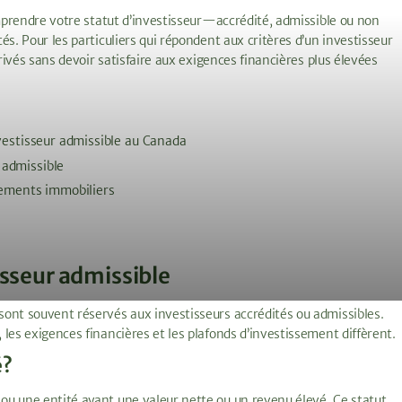
prendre votre statut d’investisseur—accrédité, admissible ou non
s. Pour les particuliers qui répondent aux critères d’un investisseur
privés sans devoir satisfaire aux exigences financières plus élevées
nvestisseur admissible au Canada
 admissible
acements immobiliers
isseur admissible
ont souvent réservés aux investisseurs accrédités ou admissibles.
les exigences financières et les plafonds d’investissement diffèrent.
é?
ou une entité ayant une valeur nette ou un revenu élevé. Ce statut