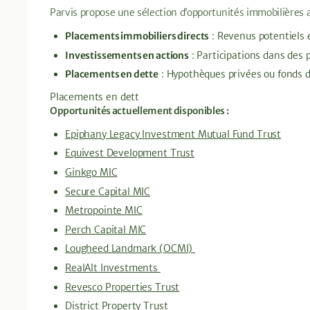
Parvis propose une sélection d’opportunités immobilières ac
Placements immobiliers directs
: Revenus potentiels e
Investissements en actions
: Participations dans des 
Placements en dette
: Hypothèques privées ou fonds d
Placements en dett
Opportunités actuellement disponibles :
Epiphany Legacy Investment Mutual Fund Trust
Equivest Development Trust
Ginkgo MIC
Secure Capital MIC
Metropointe MIC
Perch Capital MIC
Lougheed Landmark (OCMI)
RealAlt Investments
Revesco Properties Trust
District Property Trust