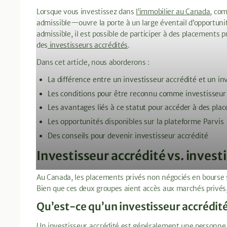
Lorsque vous investissez dans
l’immobilier au Canada
, com
admissible—ouvre la porte à un large éventail d’opportunité
admissible, il est possible de participer à des placements 
des
investisseurs accrédités
.
Dans cet article, nous aborderons :
La différence entre un investisseur accrédité et un i
Les conditions pour être reconnu comme investisseur
Les avantages liés à ce statut pour accéder à des pl
Les opportunités disponibles sur la plateforme Parvis
Des conseils pour devenir investisseur accrédité
Investisseur accrédité vs. invest
Au Canada, les placements privés non négociés en bourse s
Bien que ces deux groupes aient accès aux marchés privés, 
Qu’est-ce qu’un investisseur accrédit
Un investisseur accrédité est généralement une personne 