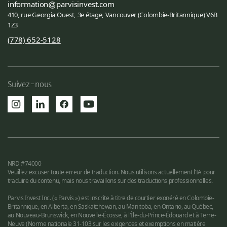
information
parvisinvest.com
410, rue Georgia Ouest, 3e étage, Vancouver (Colombie-Britannique) V6B
1Z3
(778) 652-5128
Suivez-nous
NRD #74000
Veuillez excuser toute erreur de traduction. Nous utilisons actuellement l'IA pour
traduire du contenu, mais nous travaillons sur des traductions professionnelles.
Parvis Invest Inc. (« Parvis ») est inscrite à titre de courtier exonéré en Colombie-
Britannique, en Alberta, en Saskatchewan, au Manitoba, en Ontario, au Québec,
au Nouveau-Brunswick, en Nouvelle-Écosse, à l'Île-du-Prince-Édouard et à Terre-
Neuve (Norme nationale 31-103 sur les exigences et exemptions en matière