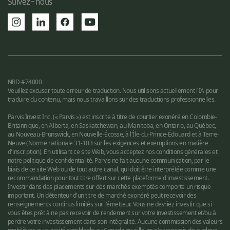
Suivez-nous
NRD #74000
Veuillez excuser toute erreur de traduction. Nous utilisons actuellement l'IA pour
traduire du contenu, mais nous travaillons sur des traductions professionnelles.
Parvis Invest Inc. (« Parvis ») est inscrite à titre de courtier exonéré en Colombie-
Britannique, en Alberta, en Saskatchewan, au Manitoba, en Ontario, au Québec,
au Nouveau-Brunswick, en Nouvelle-Écosse, à l'Île-du-Prince-Édouard et à Terre-
Neuve (Norme nationale 31-103 sur les exigences et exemptions en matière
d'inscription). En utilisant ce site Web, vous acceptez nos conditions générales et
notre politique de confidentialité. Parvis ne fait aucune communication, par le
biais de ce site Web ou de tout autre canal, qui doit être interprétée comme une
recommandation pour tout titre offert sur cette plateforme d'investissement.
Investir dans des placements sur des marchés exemptés comporte un risque
important. Un détenteur d'un titre de marché exonéré peut recevoir des
renseignements continus limités sur l'émetteur. Vous ne devriez investir que si
vous êtes prêt à ne pas recevoir de rendement sur votre investissement et/ou à
perdre votre investissement dans son intégralité. Aucune commission des valeurs