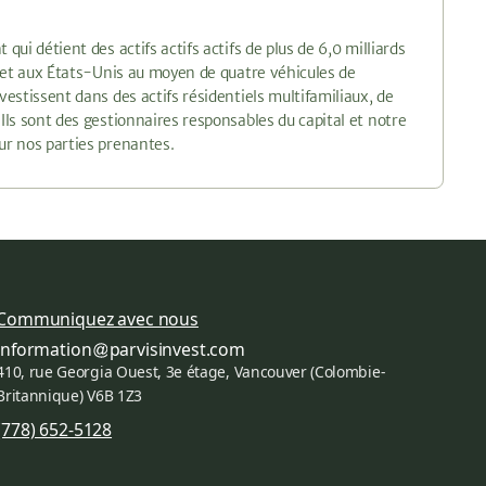
qui détient des actifs actifs actifs de plus de 6,0 milliards
da et aux États-Unis au moyen de quatre véhicules de
vestissent dans des actifs résidentiels multifamiliaux, de
Ils sont des gestionnaires responsables du capital et notre
ur nos parties prenantes.
Communiquez avec nous
information
parvisinvest.com
410, rue Georgia Ouest, 3e étage, Vancouver (Colombie-
Britannique) V6B 1Z3
(778) 652-5128