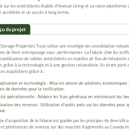
t sur les antécédents établis d'Avenue Living et sa vaste plateforme o
e accélérée et un succès à long terme.
çu du projet
 Storage Properties Trust utilise une stratégie de consolidation robust
ions de libre-entreposage sous-performantes. La Fiducie cible les actif
 combinaison de solides antécédents en matière de flux de trésorerie e
s grâce à la technologie et à une gestion rationalisée. En tirant parti
es acquisitions grâce à :
tisation et technologie : Mise en œuvre de solutions économiques te
es de données pour la tarification.
cité opérationnelle : Réduire les frais généraux en minimisant les be
sation des revenus : Utilisation d'outils axés sur les données pour 
aux.
ie d'acquisition de la Fiducie est guidée par les principes de diversifica
 et générateurs de revenus sur des marchés fragmentés au Canada et a