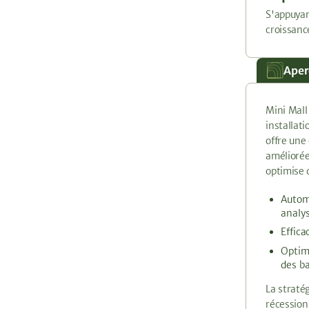
S'appuyan
croissanc
Aper
Mini Mall
installat
offre une
améliorée
optimise c
Automa
analys
Effica
Optimi
des b
La stratég
récession