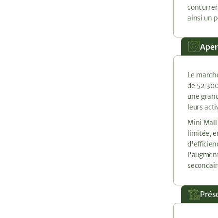
concurren
ainsi un p
Aper
Le marché
de 52 300
une grand
leurs acti
Mini Mall
limitée, 
d'efficie
l'augment
secondair
Prés