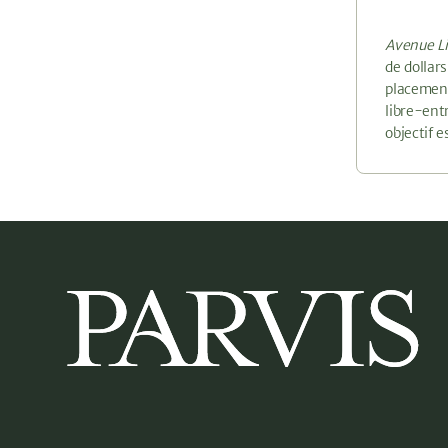
Avenue Li
de dollar
placement
libre-ent
objectif 