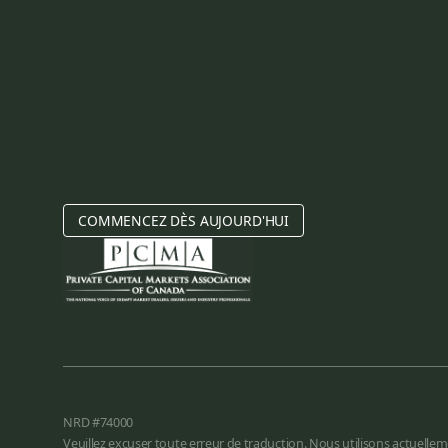
COMMENCEZ DÈS AUJOURD'HUI
NRD #74000
Veuillez excuser toute erreur de traduction. Nous utilisons actuellem