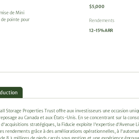
$5,000
emise de Mini
 de pointe pour
Rendements
12-15% ARR
oduction
all Storage Properties Trust offre aux investisseurs une occasion uni
reposage au Canada et aux États-Unis. En se concentrant sur la consol
d'acquisitions stratégiques, la Fiducie exploite l'expertise d'Avenue 
es rendements grâce à des améliorations opérationnelles, à l'automat
 de 8,3 millions de pieds carrés sous gestion et une expérience éprouv