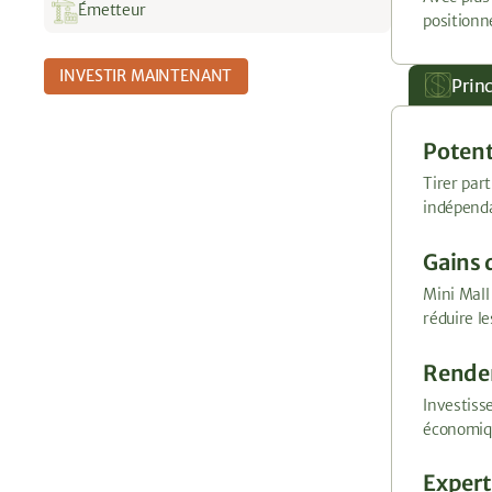
Émetteur
positionn
INVESTIR MAINTENANT
Princ
Potent
Tirer par
indépenda
Gains d
Mini Mall
réduire le
Rendem
Investiss
économiqu
Expert