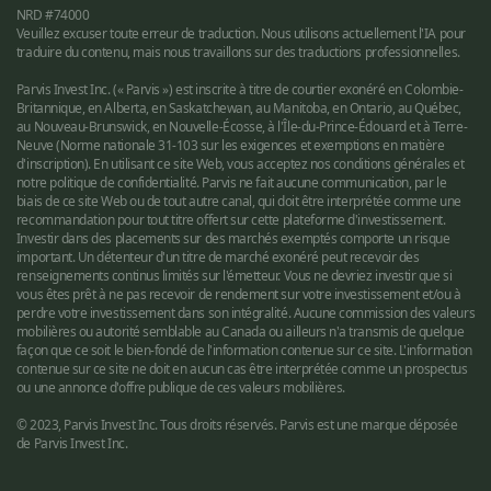
NRD #74000
Veuillez excuser toute erreur de traduction. Nous utilisons actuellement l'IA pour
traduire du contenu, mais nous travaillons sur des traductions professionnelles.
Parvis Invest Inc. (« Parvis ») est inscrite à titre de courtier exonéré en Colombie-
Britannique, en Alberta, en Saskatchewan, au Manitoba, en Ontario, au Québec,
au Nouveau-Brunswick, en Nouvelle-Écosse, à l'Île-du-Prince-Édouard et à Terre-
Neuve (Norme nationale 31-103 sur les exigences et exemptions en matière
d'inscription). En utilisant ce site Web, vous acceptez nos conditions générales et
notre politique de confidentialité. Parvis ne fait aucune communication, par le
biais de ce site Web ou de tout autre canal, qui doit être interprétée comme une
recommandation pour tout titre offert sur cette plateforme d'investissement.
Investir dans des placements sur des marchés exemptés comporte un risque
important. Un détenteur d'un titre de marché exonéré peut recevoir des
renseignements continus limités sur l'émetteur. Vous ne devriez investir que si
vous êtes prêt à ne pas recevoir de rendement sur votre investissement et/ou à
perdre votre investissement dans son intégralité. Aucune commission des valeurs
mobilières ou autorité semblable au Canada ou ailleurs n'a transmis de quelque
façon que ce soit le bien-fondé de l'information contenue sur ce site. L'information
contenue sur ce site ne doit en aucun cas être interprétée comme un prospectus
ou une annonce d'offre publique de ces valeurs mobilières.
© 2023, Parvis Invest Inc. Tous droits réservés. Parvis est une marque déposée
de Parvis Invest Inc.