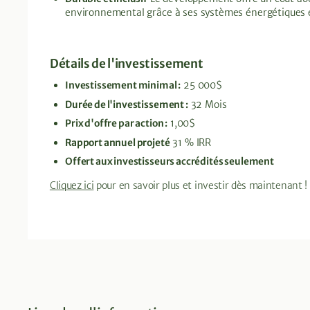
environnemental grâce à ses systèmes énergétiques et
Détails de l'investissement
Investissement minimal :
25 000$
Durée de l'investissement :
32 Mois
Prix d'offre par action :
1,00$
Rapport annuel projeté
31 % IRR
Offert aux investisseurs accrédités seulement
Cliquez ici
pour en savoir plus et investir dès maintenant !