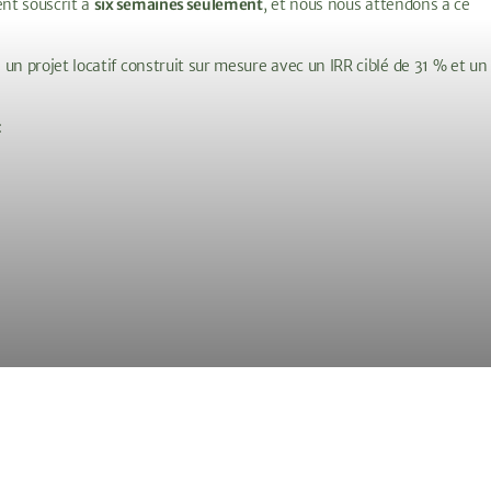
ent souscrit à
six semaines seulement
, et nous nous attendons à ce
un projet locatif construit sur mesure avec un IRR ciblé de 31 % et un
: