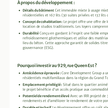
À propos du développement :
Détails du bâtiment
Cet immeuble mixte à usage mixte
résidentielles et 167 lits (30 suites privées et 137 li
Concept de cohabitation :
Le projet offre une offre de
location de studios traditionnels. Les loyers comprenne
Durabilité
Conçu en gardant à l'esprit une faible em
refroidissement géothermiques et utilise des matériau
lieu du béton. Cette approche garantit de solides ti
gouvernance (ESG).
Pourquoi investir au 929, rue Queen Est ?
Antécédence éprouvée :
Core Development Group a une
résidentiels multifamiliaux dans la région du Grand T
Emplacement privilégié :
Situé dans le quartier animé 
le projet bénéficie d'un accès pratique aux commodités
Potentiel de rendement élevé
Avec un IRR projeté de 31
rendements et d'améliorer le rendement de votre por
Durable et inclusif
Le développement offre un coût abo