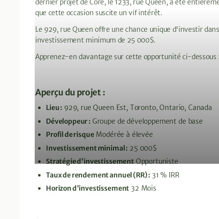
dernier projet de Core, le 1233, rue Queen, a été entièrem
que cette occasion suscite un vif intérêt.
Le 929, rue Queen offre une chance unique d'investir dans 
investissement minimum de 25 000$.
Apprenez-en davantage sur cette opportunité ci-dessous 
Aperçu du projet :
Lieu :
929, rue Queen Est, Toronto, Ontario, Canada
Développeur :
Groupe de développement de base
Profil de risque
Modérée à élevée
Investissement minimal :
25 000$
Stratégie d'investissement
Opportuniste
Taux de rendement annuel (RR) :
31 % IRR
Horizon d'investissement
32 Mois