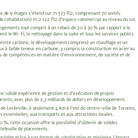
 de 9 étages s'étend sur 71 573 Pi2, comprenant 70 unités
ts de cohabitation) et 2 122 PI2 d'espace commercial au niveau du sol.
 logements tout compris à un rabais de 20 à 30 % par rapport à la
nt le Wi-Fi, le nettoyage dans la suite et tous les services publics.
preinte carbone, le développement comprend un chauffage et un
x à faible teneur en carbone, y compris la construction en acier au
tres de compétences en matière d'environnement, de société et de
 solide expérience de gestion et d'exécution de projets
oronto, avec plus de 2,3 milliards de dollars en développement.
de Leslieville, à seulement 4 km à l'est du centre-ville de Toronto,
 essentielles, aux transports et aux attractions locales.
 %, cette occasion offre la possibilité d'obtenir de solides
tefeuille de placements.
rdable grâce à son format de cohabitation et minimise l'impact