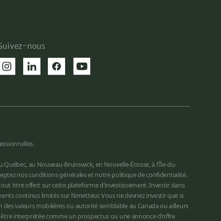
Suivez-nous
essionnelles.
 au Québec, au Nouveau-Brunswick, en Nouvelle-Écosse, à l'Île-du-
eptez nos conditions générales et notre politique de confidentialité.
t titre offert sur cette plateforme d'investissement. Investir dans
 continus limités sur l'émetteur. Vous ne devriez investir que si
 des valeurs mobilières ou autorité semblable au Canada ou ailleurs
cas être interprétée comme un prospectus ou une annonce d'offre